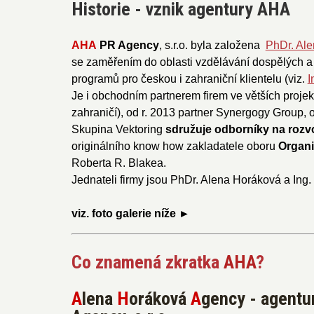
Historie - vznik agentury AHA
AHA
PR Agency
, s.r.o. byla založena
PhDr. Al
se zaměřením do oblasti vzdělávání dospělých a 
programů pro českou i zahraniční klientelu (viz.
I
Je i obchodním partnerem firem ve větších proje
zahraničí), od r. 2013 partner Synergogy Group, 
Skupina Vektoring
sdružuje odborníky na rozvo
originálního know how zakladatele oboru
Organi
Roberta R. Blakea.
Jednateli firmy jsou PhDr. Alena Horáková a Ing
viz. foto galerie níže ►
Co znamená zkratka
AHA
?
A
lena
H
oráková
A
gency -
agentu