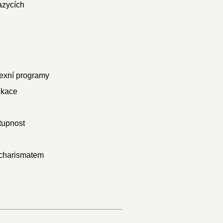
azycích
lexní programy
ikace
stupnost
 charismatem