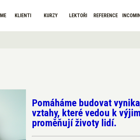
SME
KLIENTI
KURZY
LEKTOŘI
REFERENCE
INCOMI
Pomáháme budovat vynikaj
vztahy, které vedou k výj
proměňují životy lidí.