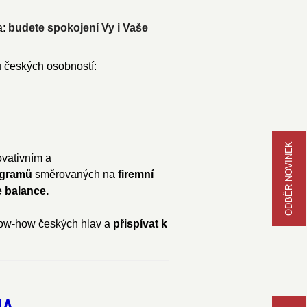
a:
budete spokojení Vy i Vaše
u českých osobností:
ODBĚR NOVINEK
vativním a
ogramů
směrovaných na
firemní
e balance.
now-how českých hlav a
přispívat k
HA