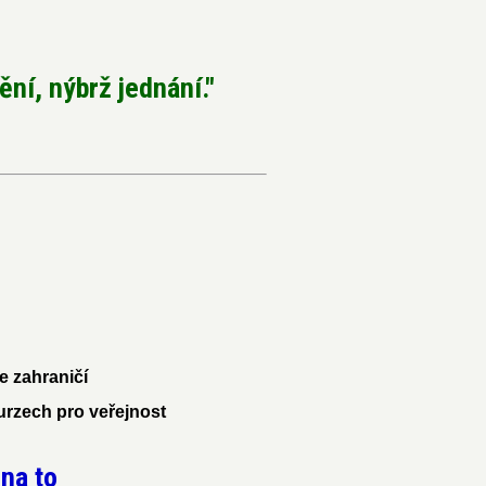
ní, nýbrž jednání."
e zahraničí
urzech pro veřejnost
 na to