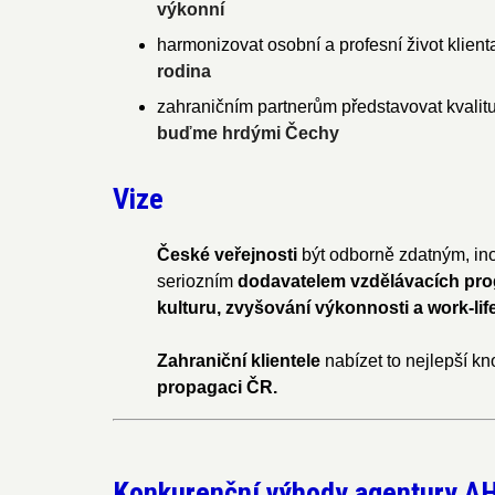
výkonní
harmonizovat osobní a profesní život klient
rodina
​zahraničním partnerům představovat kvalit
buďme hrdými Čechy
Vize
České veřejnosti
být odborně zdatným, ino
seriozním
dodavatelem
vzdělávacích pr
kulturu
, zvyšování výkonnosti a work-lif
Zahraniční klientele
nabízet to nejlepší k
propagaci ČR.
Konkurenční výhody agentury A