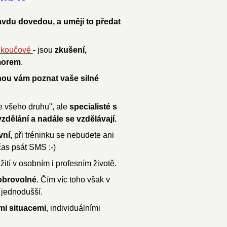
avdu dovedou, a umějí to předat
 a koučové
- jsou
zkušení,
morem
.
u vám poznat vaše silné
e všeho druhu", ale
specialisté s
zdělání a nadále se vzdělávají.
vní,
při tréninku se nebudete ani
čas psát SMS :-)
žití v osobním i profesním životě.
obrovolné
. Čím víc toho však v
e jednodušší.
i situacemi
, individuálními