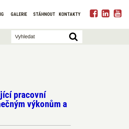
NG
GALERIE
STÁHNOUT
KONTAKTY
ící pracovní
imečným výkonům a