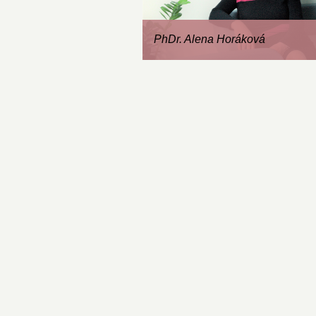
PhDr. Alena Horáková