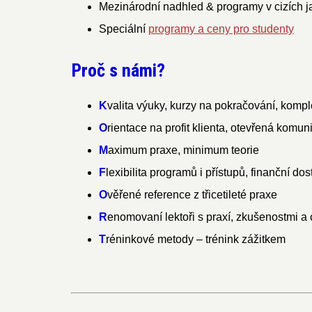
Mezinárodní nadhled & programy v cizích j
Speciální
programy a ceny pro studenty
Proč s námi?
K
valita výuky, kurzy na pokračování, komp
O
rientace na profit klienta, otevřená komun
M
aximum praxe, minimum teorie
F
lexibilita programů i přístupů, finanční do
O
věřené reference z třicetileté praxe
R
enomovaní lektoři s praxí, zkušenostmi a
T
réninkové metody – trénink zážitkem