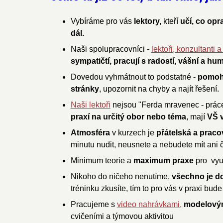
Vybíráme pro vás
lektory,
kteří
učí, co opr
dál.
​Naši spolupracovníci -
lektoři, konzultanti
sympatičtí, pracují s radostí, vášní
a hu
Dovedou vyhmátnout to podstatné -
pomoho
stránky
, upozornit na chyby a najít řešení.
Naši lektoři
nejsou "Ferda mravenec - prác
praxí
na určitý obor nebo téma
, mají
VŠ v
Atmosféra
v kurzech je
přátelská a praco
minutu nudit, neusnete a nebudete mít ani 
Minimum teorie a
maximum praxe
pro vyu
Nikoho do ničeho nenutíme,
všechno je d
tréninku zkusíte, tím to pro vás v praxi bud
Pracujeme s
video nahrávkami,
modelovým
cvičeními a týmovou aktivitou