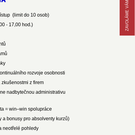
ZAVOLÁME VÁM
ístup (limit do 10 osob)
00 - 17,00 hod.)
ntů
amů
nky
ontinuálního rozvoje osobnosti
a zkušenostmi z firem
y, ne nadbytečnou administrativu
lita = win–win spolupráce
y a bonusy pro absolventy kurzů)
a neotřelé pohledy