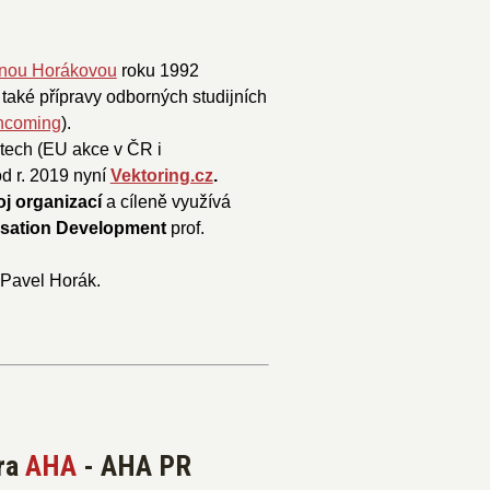
enou Horákovou
roku 1992
také přípravy odborných studijních
ncoming
).
ktech (EU akce v ČR i
od r. 2019 nyní
Vektoring.cz
.
j organizací
a cíleně využívá
sation Development
prof.
. Pavel Horák.
ra
AHA
-
AHA PR