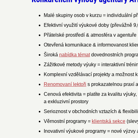
Malé skupiny
osob v kurzu = individuální př
Efektivní využití výukové doby (převážně 9,
Přátelské prostředí & atmosféra v agentuře
Otevřená komunikace & informovanost klie
Široká
nabídka témat
dovednostních progr
Zážitkové metody výuky = interaktivní tréni
Komplexní vzdělávací projekty a možnost k
Renomovaní lektoř
i
s prokazatelnou praxí 
Cenová efektivita = platíte za kvalitu výuk
a exkluzivní prostory
Serioznost v obchodních vztazích & flexibi
Věrnostní programy =
klientská sekce
(slev
Inovativní výukové programy = nové výzvy 