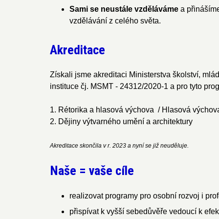
Sami se neustále vzděláváme
a přinášíme
vzdělávání z celého světa.
Akreditace
Získali jsme akreditaci Ministerstva školství, ml
instituce čj. MSMT - 24312/2020-1 a pro tyto pro
1. Rétorika a hlasová výchova / Hlasová výcho
2. Dějiny výtvarného umění a architektury
Akreditace skončila v r. 2023 a nyní se již neuděluje.
Naše = vaše cíle
realizovat programy pro osobní rozvoj i pro
přispívat k vyšší sebedůvěře vedoucí k efekt