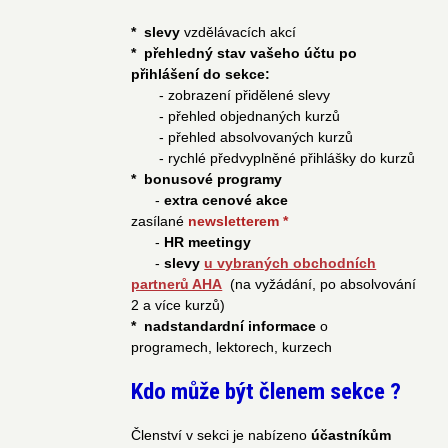
* slevy
vzdělávacích akcí
* přehledný stav vašeho účtu po
přihlášení do sekce:
- zobrazení přidělené slevy
- přehled objednaných kurzů
- přehled absolvovaných kurzů
- rychlé předvyplněné přihlášky do kurzů
* bonusové programy
-
extra cenové akce
zasílané
newsletterem
*
-
HR meetingy
-
slevy
u vybraných obchodních
partnerů AHA
(na vyžádání, po absolvování
2 a více kurzů)
* nadstandardní informace
o
programech, lektorech, kurzech
Kdo může být členem sekce ?
Členství v sekci je nabízeno
účastníkům