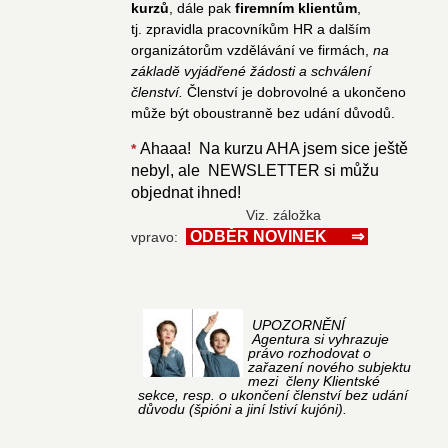
kurzů
, dále pak
firemním klientům
,
tj. zpravidla pracovníkům HR a dalším
organizátorům vzdělávání ve firmách,
na
základě vyjádřené žádosti a schválení
členství.
Členství je dobrovolné a ukončeno
může být oboustranně bez udání důvodů.
Ahaaa! Na kurzu AHA jsem sice ještě
*
nebyl, ale NEWSLETTER si můžu
objednat ihned!
Viz. záložka
ODBĚR NOVINEK ⇒
vpravo:
UPOZORNĚNÍ
Agentura si vyhrazuje
právo rozhodovat o
zařazení nového subjektu
mezi členy Klientské
sekce, resp. o ukončení členství bez udání
důvodu (špióni a jiní lstiví kujóni).