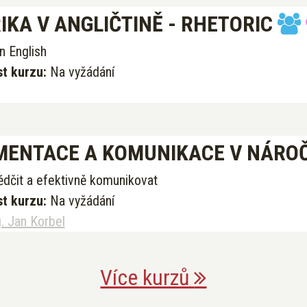
IKA V ANGLIČTINĚ - RHETORIC
in English
t kurzu:
Na vyžádání
ENTACE A KOMUNIKACE V NÁROČ
vědčit a efektivně komunikovat
t kurzu:
Na vyžádání
g. Jan Korbel
Více kurzů