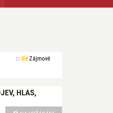
e
Zájmové
JEV, HLAS,