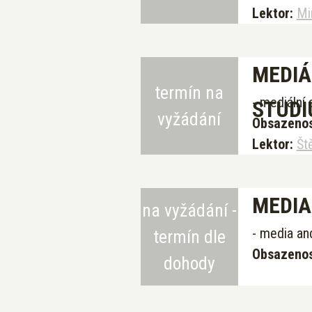
Lektor:
Mi
MEDIÁ
termín na
- mediální
STUD
vyžádání
Obsazenos
Lektor:
Št
MEDIA
na vyžádání -
- media an
termín dle
Obsazenos
dohody