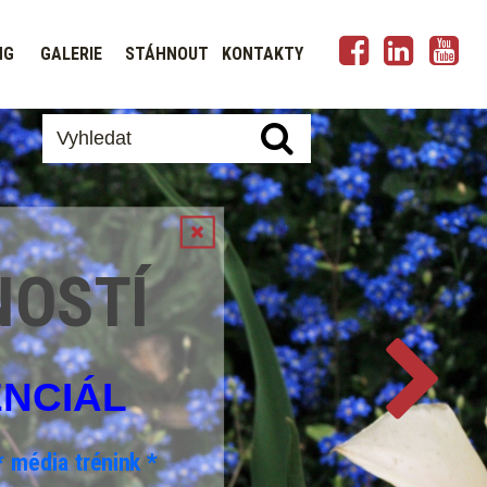
NG
GALERIE
STÁHNOUT
KONTAKTY
NOSTÍ
ENCIÁL
* média trénink *