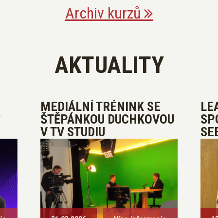
Archiv kurzů
AKTUALITY
MEDIÁLNÍ TRÉNINK SE
LE
A
ŠTĚPÁNKOU DUCHKOVOU
SP
V TV STUDIU
SE