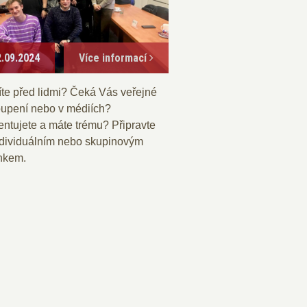
2.09.2024
Více informací
íte před lidmi? Čeká Vás veřejné
oupení nebo v médiích?
entujete a máte trému? Připravte
ndividuálním nebo skupinovým
inkem.