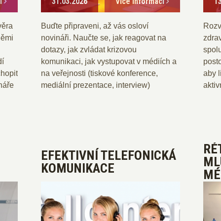
cí
31.03.2026
Více informací
1
věra
Buďte připraveni, až vás osloví
Rozv
němi
novináři. Naučte se, jak reagovat na
zdrav
dotazy, jak zvládat krizovou
spol
dí
komunikaci, jak vystupovat v médiích a
posto
chopit
na veřejnosti (tiskové konference,
aby l
náře
mediální prezentace, interview)
akti
RÉ
EFEKTIVNÍ TELEFONICKÁ
ML
KOMUNIKACE
MÉ