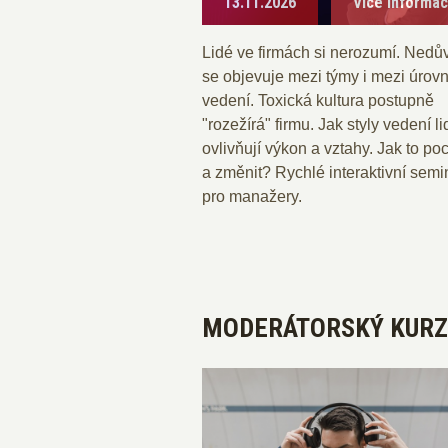
13.11.2026
Více informa
Lidé ve firmách si nerozumí. Nedů
se objevuje mezi týmy i mezi úrov
vedení. Toxická kultura postupně
"rozežírá" firmu. Jak styly vedení li
ovlivňují výkon a vztahy. Jak to po
a změnit? Rychlé interaktivní semi
pro manažery.
MODERÁTORSKÝ KURZ