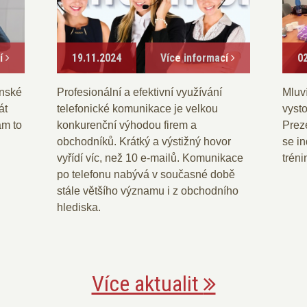
cí
19.11.2024
Více informací
0
enské
Profesionální a efektivní využívání
Mluv
át
telefonické komunikace je velkou
vyst
ám to
konkurenční výhodou firem a
Prez
obchodníků. Krátký a výstižný hovor
se i
vyřídí víc, než 10 e-mailů. Komunikace
trén
po telefonu nabývá v současné době
stále většího významu i z obchodního
hlediska.
Více aktualit