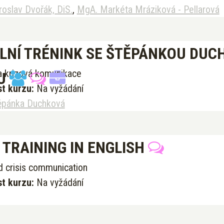
roslav Dvořák, DiS.
,
MgA. Markéta Mráziková - Pellarová
LNÍ TRÉNINK SE ŠTĚPÁNKOU DUC
 a krizová komunikace
IU
t kurzu:
Na vyžádání
ěpánka Duchková
 TRAINING IN ENGLISH
d crisis communication
t kurzu:
Na vyžádání