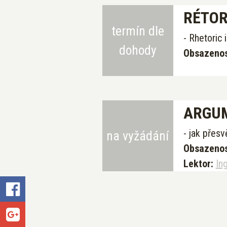
RÉTOR
termín dle
- Rhetoric 
dohody
Obsazenos
ARGUM
- jak přes
na vyžádání
Obsazenos
Lektor:
In