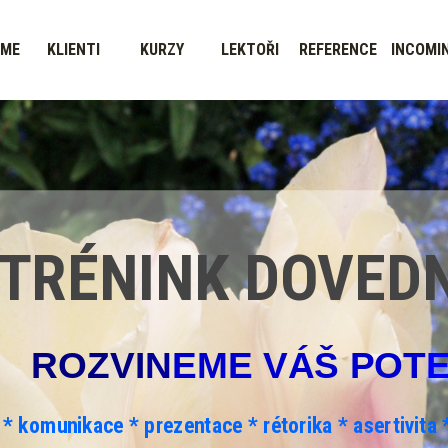
SME
KLIENTI
KURZY
LEKTOŘI
REFERENCE
INCOMI
TRÉNINK DOVED
ROZVI
N
EME VÁŠ POT
* komunikace * prezentace * rétorika * asertivita 