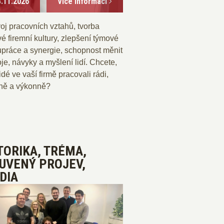
3.11.2026
Více informací
oj pracovních vztahů, tvorba
é firemní kultury, zlepšení týmové
upráce a synergie, schopnost měnit
je, návyky a myšlení lidí. Chcete,
idé ve vaší firmě pracovali rádi,
vně a výkonně?
TORIKA, TRÉMA,
UVENÝ PROJEV,
DIA