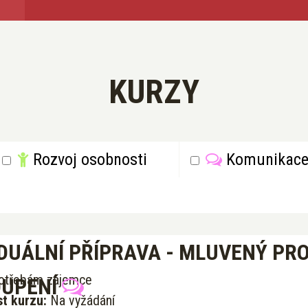
KURZY
Rozvoj osobnosti
Komunikac
IDUÁLNÍ PŘÍPRAVA - MLUVENÝ PRO
potřebám zájemce
OUPENÍ
t kurzu:
Na vyžádání