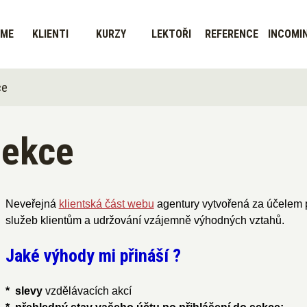
SME
KLIENTI
KURZY
LEKTOŘI
REFERENCE
INCOMI
ce
sekce
Neveřejná
klientská část webu
agentury vytvořená za účelem 
služeb klientům a udržování vzájemně výhodných vztahů.
Jaké výhody mi přináší ?
* slevy
vzdělávacích akcí