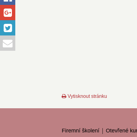
Vytisknout stránku
Firemní školení
Otevřené ku