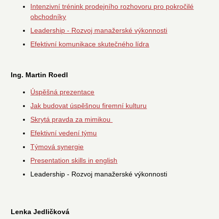
Intenzivní trénink prodejního rozhovoru pro pokročilé
obchodníky
Leadership - Rozvoj manažerské výkonnosti
Efektivní komunikace skutečného lídra
Ing. Martin Roedl
Úspěšná prezentace
Jak budovat úspěšnou firemní kulturu
Skrytá pravda za mimikou
Efektivní vedení týmu
Týmová synergie
Presentation skills in english
Leadership - Rozvoj manažerské výkonnosti
Lenka Jedličková