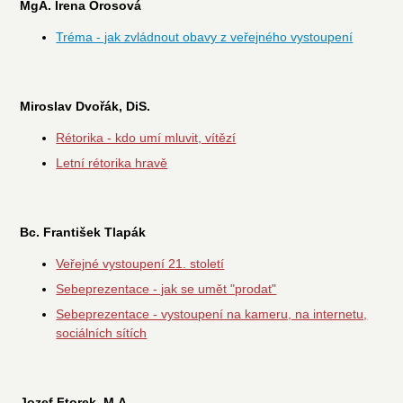
MgA. Irena Orosová
Tréma - jak zvládnout obavy z veřejného vystoupení
Miroslav Dvořák, DiS.
Rétorika - kdo umí mluvit, vítězí
Letní rétorika hravě
Bc. František Tlapák
Veřejné vystoupení 21. století
Sebeprezentace - jak se umět "prodat"
Sebeprezentace - vystoupení na kameru, na internetu,
sociálních sítích
Jozef Ftorek, M.A.