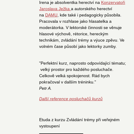
Irena je absolventka herectví na
Konzervatoři
Jaroslava Ježka
a autorského herectví
na
DAMU
, kde také i pedagogicky působila.
Pracovala v rozhlase jako hlasatelka a
moderátorka. V lektorské činnosti se věnuje
hlasové výchově, rétorice, hereckým
technikám, zvládání trémy a výuce zpěvu. Ve
volném čase působí jako lektorky zumby.
"Perfektní kurz, naprosto odpovídající tématu;
velký prostor pro každého posluchače.
Celkově velká spokojenost. Rád bych
pokračoval v dalším tréninku."
Petr A.
Další reference posluchačů kurzů
Etuda z kurzu Zvládání trémy při veřejném
vystoupení