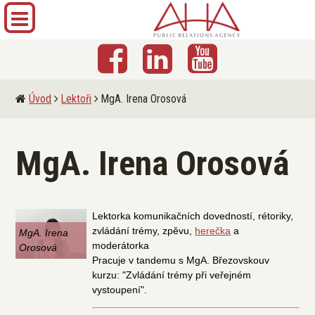
Úvod
Lektoři
MgA. Irena Orosová
MgA. Irena Orosová
Lektorka komunikačních dovedností, rétoriky,
zvládání trémy, zpěvu,
herečka
a
MgA. Irena
moderátorka
Orosová
Pracuje v tandemu s MgA. Březovskouv
kurzu: "Zvládání trémy při veřejném
vystoupení".