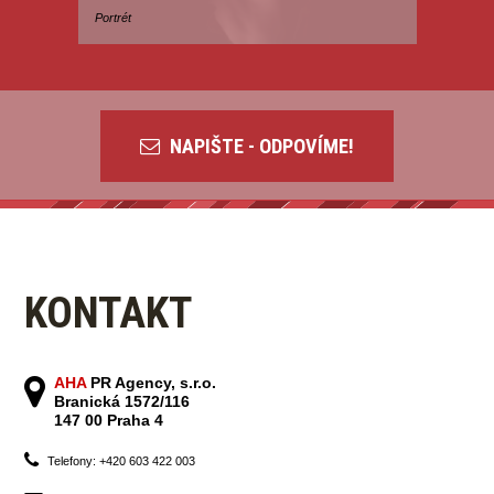
Portrét
Pokrok ne
NAPIŠTE - ODPOVÍME!
KONTAKT
AHA
PR Agency, s.r.o.
Branická 1572/116
147 00 Praha 4
Telefony: +420 603 422 003