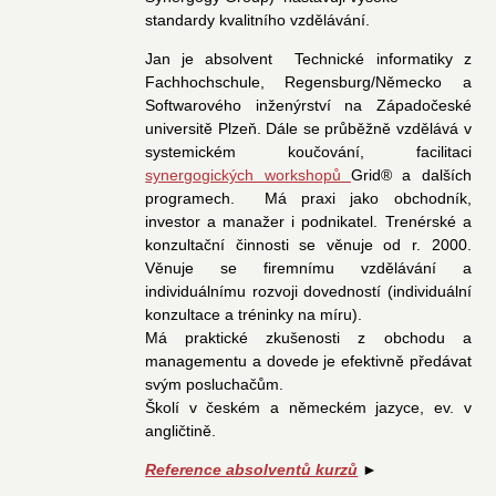
standardy kvalitního vzdělávání.
Jan je absolvent Technické informatiky z
Fachhochschule, Regensburg/Německo a
Softwarového inženýrství na Západočeské
universitě Plzeň. Dále se průběžně vzdělává v
systemickém koučování, facilitaci
synergogických workshopů
Grid® a dalších
programech. Má praxi jako obchodník,
investor a manažer i podnikatel. Trenérské a
konzultační činnosti se věnuje od r. 2000.
Věnuje se firemnímu vzdělávání a
individuálnímu rozvoji dovedností (individuální
konzultace a tréninky na míru).
Má praktické zkušenosti z obchodu a
managementu a dovede je efektivně předávat
svým posluchačům.
Školí v českém a německém jazyce, ev. v
angličtině.
Reference absolventů kurzů
►