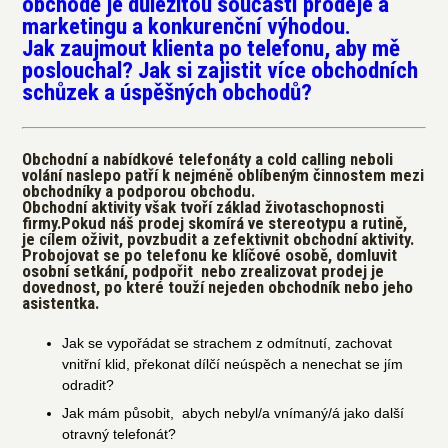
obchodě je důležitou součástí prodeje a
marketingu a konkurenční výhodou.
Jak zaujmout klienta po telefonu, aby mě
poslouchal? Jak si zajistit více obchodních
schůzek a úspěšných obchodů?
Obchodní a nabídkové telefonáty a cold calling neboli
volání naslepo patří k nejméně oblíbeným činnostem mezi
obchodníky a podporou obchodu.
Obchodní aktivity však tvoří základ životaschopnosti
firmy.Pokud náš prodej skomírá ve stereotypu a rutině,
je cílem oživit, povzbudit a zefektivnit obchodní aktivity.
Probojovat se po telefonu ke klíčové osobě, domluvit
osobní setkání, podpořit nebo zrealizovat prodej je
dovednost, po které touží nejeden obchodník nebo jeho
asistentka.
Jak se vypořádat se strachem z odmítnutí, zachovat
vnitřní klid, překonat dílčí neúspěch a nenechat se jím
odradit?​​
Jak mám působit, abych nebyl/a vnímaný/á jako další
otravný telefonát?