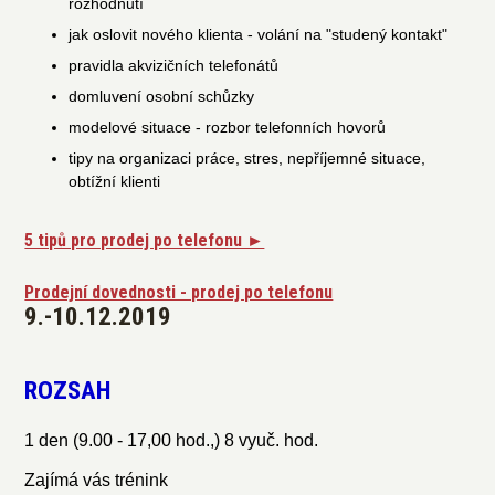
rozhodnutí
jak oslovit nového klienta - volání na "studený kontakt"
pravidla akvizičních telefonátů
domluvení osobní schůzky
modelové situace - rozbor telefonních hovorů
tipy na organizaci práce, stres, nepříjemné situace,
obtížní klienti
5 tipů pro prodej po telefonu ►
Prodejní dovednosti - prodej po telefonu
9.-10.12.2019
ROZSAH
1 den (9.00 - 17,00 hod.,) 8 vyuč. hod.
Zajímá vás trénink