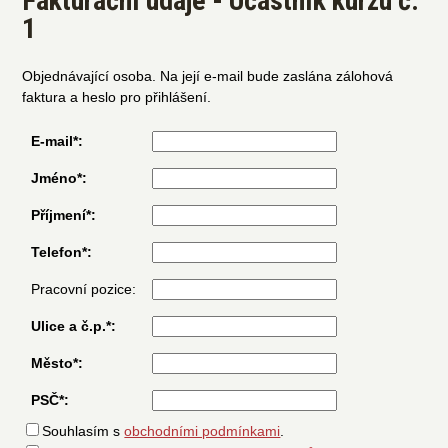
Fakturační údaje - Účastník kurzu č.
1
Objednávající osoba. Na její e-mail bude zaslána zálohová
faktura a heslo pro přihlášení.
E-mail*:
Jméno*:
Příjmení*:
Telefon*:
Pracovní pozice:
Ulice a č.p.*:
Město*:
PSČ*:
Souhlasím s
obchodními podmínkami
.