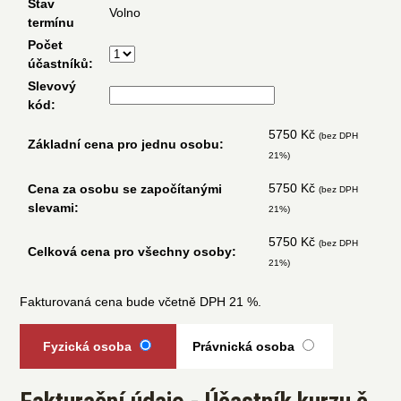
Stav
Volno
termínu
Počet
účastníků:
Slevový
kód:
5750 Kč
(bez DPH
Základní cena pro jednu osobu:
21%)
5750 Kč
Cena za osobu se započítanými
(bez DPH
slevami:
21%)
5750 Kč
(bez DPH
Celková cena pro všechny osoby:
21%)
Fakturovaná cena bude včetně DPH 21 %.
Fyzická osoba
Právnická osoba